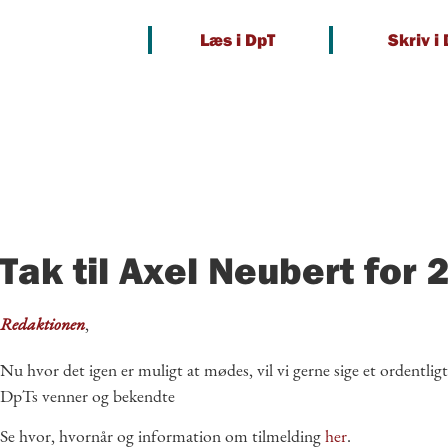
Videre
Læs i DpT
Skriv i
til
indhold
Tak til Axel Neubert for 
Redak­tio­nen
Nu hvor det igen er muligt at mødes, vil vi gerne sige et ordent­ligt
DpTs venner og bekendte
Se hvor, hvornår og infor­ma­tion om til­mel­ding
her
.