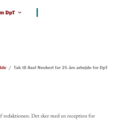
m DpT
ide
/
Tak til Axel Neubert for 25 års arbejde for DpT
 af redak­tio­nen. Det sker med en reception for