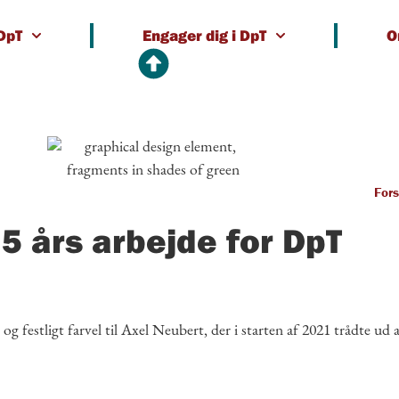
 DpT
Engager dig i DpT
O
Fors
25 års arbejde for DpT
 og festligt farvel til Axel Neubert, der i starten af 2021 trådte ud