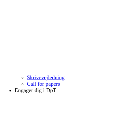
Skri­ve­vej­led­ning
Call for papers
Engager dig i DpT