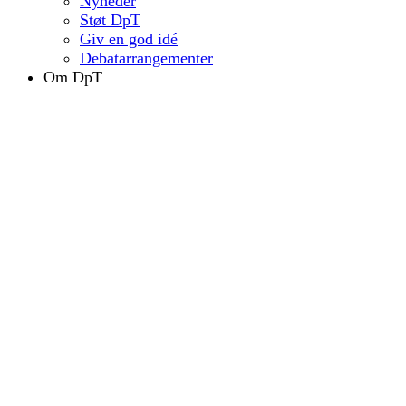
Nyheder
Støt DpT
Giv en god idé
Deba­ta­r­ran­ge­men­ter
Om DpT